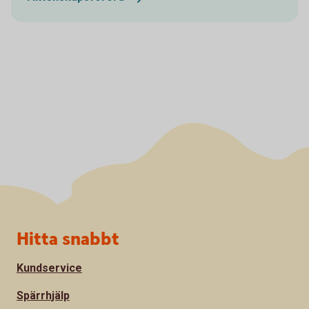
Sidfot
Hitta snabbt
Kundservice
Spärrhjälp