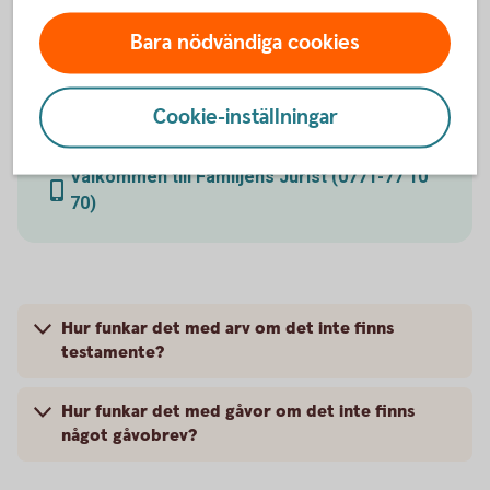
eller rådgivning?
Bara nödvändiga cookies
Vill du ha hjälp att skriva testamente eller gåvobrev
av en jurist? Eller använda enkel mall och skriva
själv? Hos vår partner Familjens Jurist får du rabatt
Cookie-inställningar
som kund hos oss.
Välkommen till Familjens Jurist (0771-77 10
70)
Hur funkar det med arv om det inte finns
testamente?
Hur funkar det med gåvor om det inte finns
något gåvobrev?