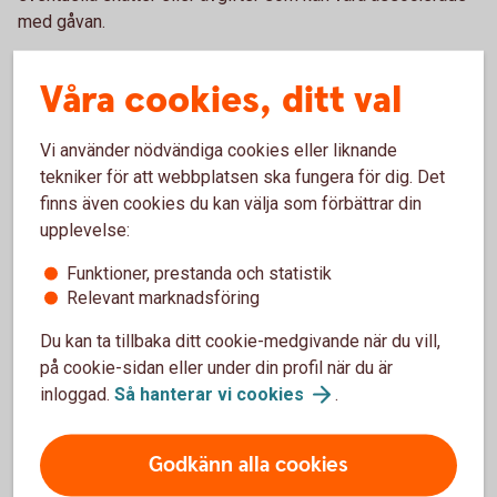
med gåvan.
Varför skriva gåvobrev?
Våra cookies, ditt val
Att ge bort något kan kännas enkelt men rent juridiskt är det
Vi använder nödvändiga cookies eller liknande
inte alltid det. Vissa gåvor måste vara skriftliga, andra inte.
tekniker för att webbplatsen ska fungera för dig. Det
Gåvan kan vara ett förskott på ett arv eller räknas som
finns även cookies du kan välja som förbättrar din
enskild egendom. Genom att skriva ett gåvobrev kan ni
upplevelse:
undvika eventuella oklarheter och konflikter längre fram.
Med ett gåvobrev tydliggör ni äganderätten och får ett
Funktioner, prestanda och statistik
juridiskt skydd för givaren och mottagaren. Det kan även ha
Relevant marknadsföring
skattemässiga fördelar och användas vid planering av arv
Du kan ta tillbaka ditt cookie-medgivande när du vill,
och arvsrätt.
på cookie-sidan eller under din profil när du är
inloggad.
Så hanterar vi
cookies
.
Mall för testamente och gåvobrev
Godkänn alla cookies