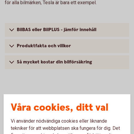
för alla bilmärken, Tesla är bara ett exempel.
BilBAS eller BilPLUS - jämför innehåll
Produktfakta och villkor
Så mycket kostar din bilförsäkring
Vanliga frågor om att försäkra
Våra cookies, ditt val
Tesla
Vi använder nödvändiga cookies eller liknande
Trafik, hel och halv – vad är det för skillnad på
tekniker för att webbplatsen ska fungera för dig. Det
försäkringarna?