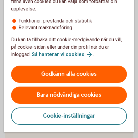
finns även cookies du kan välja som förbättrar din
upplevelse:
När slutar den tidigare ägarens försäkring att
gälla?
Funktioner, prestanda och statistik
Relevant marknadsföring
Om man övningskör och olyckan är framme,
Du kan ta tillbaka ditt cookie-medgivande när du vill,
täcker bilförsäkringen då?
på cookie-sidan eller under din profil när du är
inloggad.
Så hanterar vi cookies
.
Gäller bilförsäkringen utanför Sverige?
Godkänn alla cookies
Täcker försäkringen viltolyckor?
Vilka bilar har en vagnskadegaranti?
Bara nödvändiga cookies
Cookie-inställningar
Välkommen att bli kund