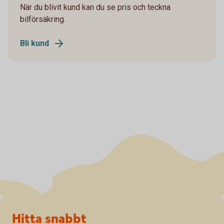
När du blivit kund kan du se pris och teckna
bilförsäkring.
Bli kund
Sidfot
Hitta snabbt