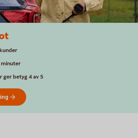
ot
a kunder
a minuter
r ger betyg 4 av 5
ring