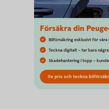
Försäkra din Peuge
Bilförsäkring exklusivt för vår
Teckna digitalt – tar bara någr
Skadehantering i topp – kunde
Se pris och teckna
bilförsäk