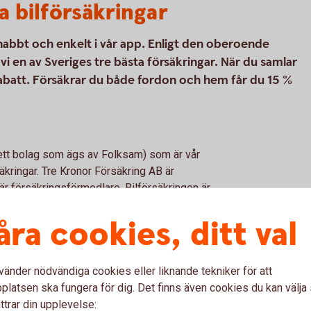
a bilförsäkringar
snabbt och enkelt i vår app. Enligt den oberoende
 en av Sveriges tre bästa försäkringar. När du samlar
rabatt. Försäkrar du både fordon och hem får du 15 %
(ett bolag som ägs av Folksam) som är vår
kringar. Tre Kronor Försäkring AB är
r försäkringsförmedlare. Bilförsäkringen är
äkringen vi erbjuder kan tecknas för alla
åra cookies, ditt val
vänder nödvändiga cookies eller liknande tekniker för att
l
latsen ska fungera för dig. Det finns även cookies du kan välj
ttrar din upplevelse: