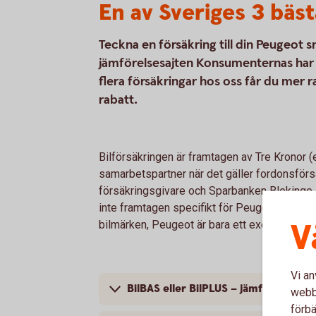
En av Sveriges 3 bäst
Teckna en försäkring till din Peugeot 
jämförelsesajten Konsumenternas har vi
flera försäkringar hos oss får du mer 
rabatt.
Bilförsäkringen är framtagen av Tre Kronor 
samarbetspartner när det gäller fordonsförsä
försäkringsgivare och Sparbanken Blekinge ä
inte framtagen specifikt för Peugeot; bilförs
V
bilmärken, Peugeot är bara ett exempel.
Vi an
BilBAS eller BilPLUS – jämför innehål
webbp
förbä