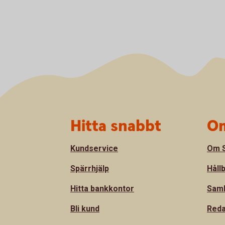
Sidfot
Hitta snabbt
Om
Kundservice
Om S
Spärrhjälp
Håll
Hitta bankkontor
Sam
Bli kund
Reda