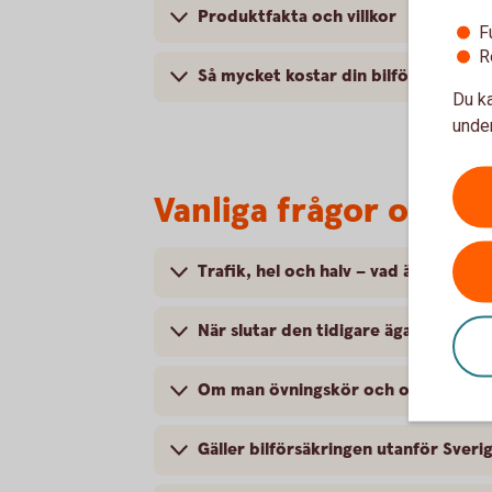
Produktfakta och villkor
F
R
Så mycket kostar din bilförsäkring
Du ka
under
Vanliga frågor om at
Trafik, hel och halv – vad är det för
När slutar den tidigare ägarens försä
Om man övningskör och olyckan är f
Gäller bilförsäkringen utanför Sveri