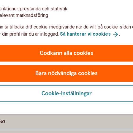
unktioner, prestanda och statistik
elevant marknadsföring
n ta tillbaka ditt cookie-medgivande när du vill, på cookie-sidan 
 din profil när du är inloggad.
Så hanterar vi
cookies
.
Godkänn alla cookies
t försäkra Peugeot
Bara nödvändiga cookies
 skillnad på försäkringarna?
kring att gälla?
Cookie-inställningar
ramme, täcker bilförsäkringen då?
ge?