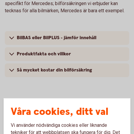
specifikt för Mercedes; bilförsäkringen vi erbjuder kan
tecknas för alla bilmärken, Mercedes är bara ett exempel.
BilBAS eller BilPLUS - jämför innehåll
Produktfakta och villkor
Så mycket kostar din bilförsäkring
Vanliga frågor om att försäkra
Våra cookies, ditt val
Mercedes
Vi använder nödvändiga cookies eller liknande
Trafik, hel och halv – vad är det för skillnad på
tekniker för att webbplatsen ska fungera för dig. Det