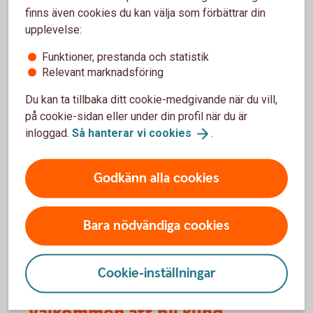
försäkringarna?
finns även cookies du kan välja som förbättrar din
upplevelse:
När slutar den tidigare ägarens försäkring att
Funktioner, prestanda och statistik
gälla?
Relevant marknadsföring
Du kan ta tillbaka ditt cookie-medgivande när du vill,
Om man övningskör och olyckan är framme,
täcker bilförsäkringen då?
på cookie-sidan eller under din profil när du är
inloggad.
Så hanterar vi
cookies
.
Gäller bilförsäkringen utanför Sverige?
Godkänn alla cookies
Täcker försäkringen viltolyckor?
Bara nödvändiga cookies
Vilka bilar har en vagnskadegaranti?
Cookie-inställningar