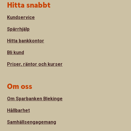
Sidfot
Hitta snabbt
Kundservice
Spärrhjälp
Hitta bankkontor
Bli kund
Priser, räntor och kurser
Om oss
Om Sparbanken Blekinge
Hållbarhet
Samhällsengagemang