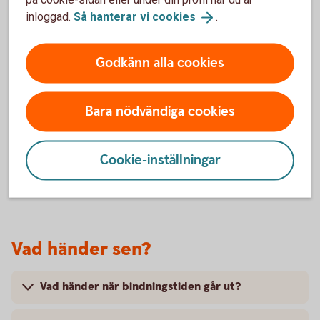
inloggad.
Så hanterar vi
cookies
.
Hur påverkas min boendeekonomi av ändrat
ränteläge?
Godkänn alla cookies
När ska jag binda eller inte binda?
Bara nödvändiga cookies
Hur vet jag om det är rätt att binda räntan?
Cookie-inställningar
Kan jag binda räntan själv?
Vad händer sen?
Vad händer när bindningstiden går ut?