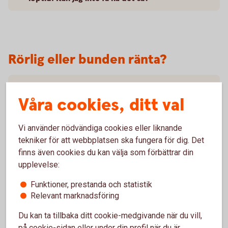
Rörlig eller bunden ränta?
Hur ska jag dela upp lånet på olika
räntebindningstider?
Våra cookies, ditt val
Vad är det för skillnad på rörlig och bunden
Vi använder nödvändiga cookies eller liknande
ränta?
tekniker för att webbplatsen ska fungera för dig. Det
finns även cookies du kan välja som förbättrar din
Är inte rörlig ränta alltid mest fördelaktig?
upplevelse:
Funktioner, prestanda och statistik
Relevant marknadsföring
Du kan ta tillbaka ditt cookie-medgivande när du vill,
Hur ska jag tänka om ränteläget?
på cookie-sidan eller under din profil när du är