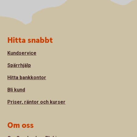
Sidfot
Hitta snabbt
Kundservice
Spärrhjälp
Hitta bankkontor
Bli kund
Priser, räntor och kurser
Om oss