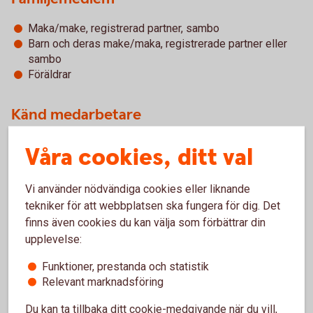
Maka/make, registrerad partner, sambo
Barn och deras make/maka, registrerade partner eller
sambo
Föräldrar
Känd medarbetare
Person som gemensamt med en person i politiskt
Våra cookies, ditt val
utsatt ställning äger eller på annat sätt har
bestämmande inflytande över ett företag.
Vi använder nödvändiga cookies eller liknande
Person som på annat sätt har eller har haft nära
tekniker för att webbplatsen ska fungera för dig. Det
förbindelse med en person i politiskt utsatt ställning.
Det behöver inte vara fråga om en affärsförbindelse.
finns även cookies du kan välja som förbättrar din
Person som ensam äger eller utövar inflytande över ett
upplevelse:
företag som egentligen har bildats till förmån för en
Funktioner, prestanda och statistik
person i politiskt utsatt ställning.
Relevant marknadsföring
Företag
Du kan ta tillbaka ditt cookie-medgivande när du vill,