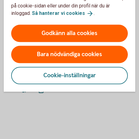
på cookie-sidan eller under din profil när du är
Om kunden är ett företag måste banken kontrollera vem
inloggad.
Så hanterar vi
cookies
.
som direkt eller indirekt, själv eller tillsammans med
närstående, utövar den yttersta kontrollen över företaget
Godkänn alla cookies
och om denna person har en politiskt utsatt ställning, eller
har en familjemedlem eller känd medarbetare i sådan
ställning.
Bara nödvändiga cookies
Ytterligare information
Cookie-inställningar
Bankföreningens faktablad om person i politiskt utsatt
ställning,
PEP