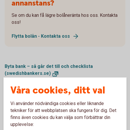
annanstans?
Se om du kan få lägre bolåneränta hos oss. Kontakta
oss!
Flytta bolån - Kontakta oss
Byta bank – så går det till och checklista
(swedishbankers.se)
Våra cookies, ditt val
För att se detta innehåll behöver du först
Vi använder nödvändiga cookies eller liknande
godkänna cookies för Funktioner, prestanda
tekniker för att webbplatsen ska fungera för dig. Det
och statistik.
finns även cookies du kan välja som förbättrar din
upplevelse:
Inställningar för cookies