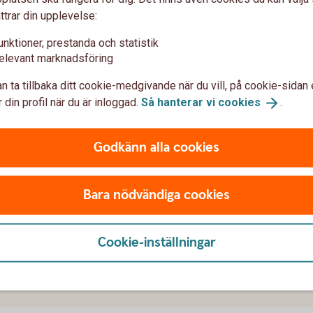
ttrar din upplevelse:
or
unktioner, prestanda och statistik
fter avslut
elevant marknadsföring
n ta tillbaka ditt cookie-medgivande när du vill, på cookie-sidan 
 din profil när du är inloggad.
Så hanterar vi
cookies
.
Godkänn alla cookies
Bara nödvändiga cookies
var om Realobligationer
Cookie-inställningar