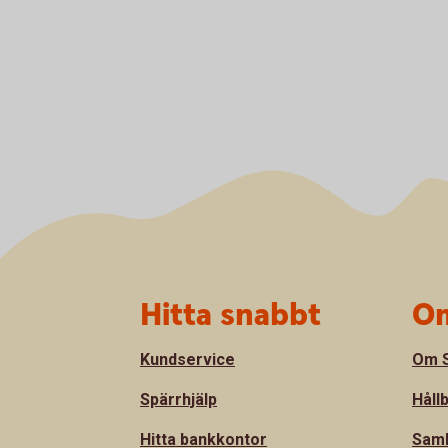
Sidfot
Hitta snabbt
Om
Kundservice
Om S
Spärrhjälp
Håll
Hitta bankkontor
Sam