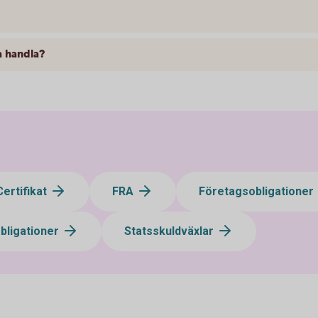
a handla?
Certifikat
FRA
Företagsobligationer
bligationer
Statsskuldväxlar