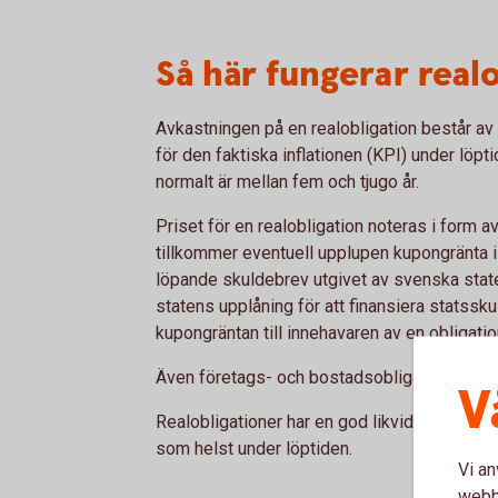
Så här fungerar real
Avkastningen på en realobligation består av 
för den faktiska inflationen (KPI) under löp
normalt är mellan fem och tjugo år.
Priset för en realobligation noteras i form a
tillkommer eventuell upplupen kupongränta i l
löpande skuldebrev utgivet av svenska sta
statens upplåning för att finansiera statssk
kupongräntan till innehavaren av en obligatio
Även företags- och bostadsobligationer kan i
V
Realobligationer har en god likviditet vilket i
som helst under löptiden.
Vi an
webbp