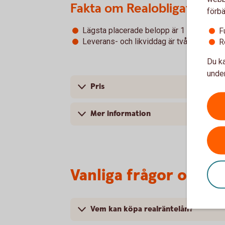
Fakta om Realobligationer
förbä
Lägsta placerade belopp är 1 miljon kron
F
Leverans- och likviddag är två vardagar e
R
Du ka
under
Pris
Mer information
Vanliga frågor och s
Vem kan köpa realräntelån?