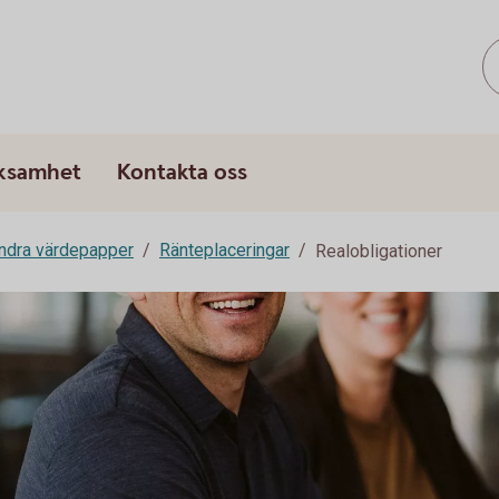
rksamhet
Kontakta oss
andra värdepapper
Ränteplaceringar
Realobligationer