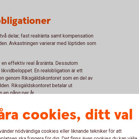
obligationer
två delar; fast realränta samt kompensation
tiden. Avkastningen varierar med löptiden som
v en effektiv real årsränta. Dessutom
ikvidbeloppet. En realobligation är ett
ten genom Riksgäldskontoret som en del av
ulden. Riksgäldskontoret betalar ut
n en gång per år.
bland emitteras i form av en realobligation.
åra cookies, ditt val
nnebär att de är lätta att köpa och sälja när
vänder nödvändiga cookies eller liknande tekniker för att
latsen ska fungera för dig. Det finns även cookies du kan välj