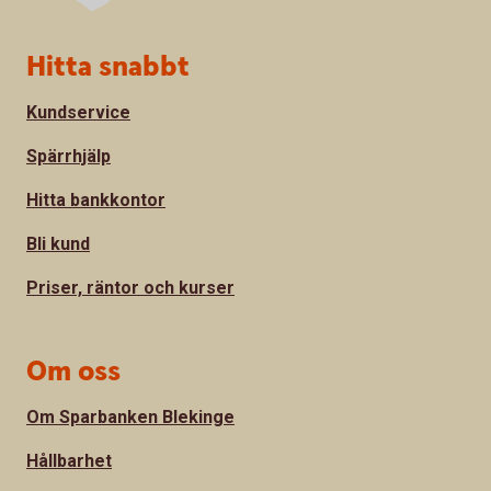
Sidfot
Hitta snabbt
Kundservice
Spärrhjälp
Hitta bankkontor
Bli kund
Priser, räntor och kurser
Om oss
Om Sparbanken Blekinge
Hållbarhet