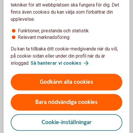
tekniker för att webbplatsen ska fungera för dig. Det
under 18 år får inte arbeta övertid.
finns även cookies du kan välja som förbättrar din
Tänk på att det finns branschspecifika föreskrifter
upplevelse:
som kan vara viktigt att kolla upp.
Funktioner, prestanda och statistik
Relevant marknadsföring
Fördjupad information
Du kan ta tillbaka ditt cookie-medgivande när du vill,
på cookie-sidan eller under din profil när du är
Unga i arbetslivet
(Arbetsmiljöverket)
inloggad.
Så hanterar vi
cookies
.
Regler om arbetstid vid sommarjobb
(sommarjobb.me)
Godkänn alla cookies
Att anställa egna barn
Anställer du egna barn under 16 år i din enskilda
Bara nödvändiga cookies
firma betraktas inte ersättningen som lön. Det
betyder att du varken ska betala
arbetsgivaravgifter eller får dra av lönen som en
Cookie-inställningar
kostnad. Barnet ska inte ta upp inkomsten till
beskattning.