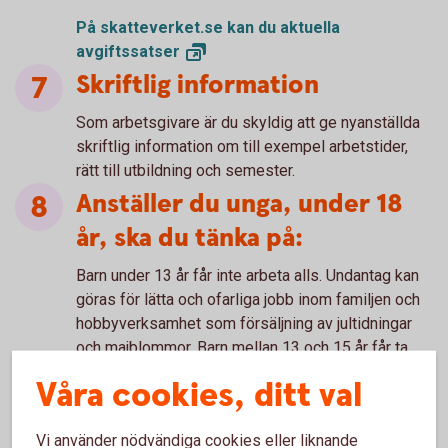
På skatteverket.se kan du aktuella
avgiftssatser
Skriftlig information
Som arbetsgivare är du skyldig att ge nyanställda
skriftlig information om till exempel arbetstider,
rätt till utbildning och semester.
Anställer du unga, under 18
år, ska du tänka på:
Barn under 13 år får inte arbeta alls. Undantag kan
göras för lätta och ofarliga jobb inom familjen och
hobbyverksamhet som försäljning av jultidningar
och majblommor. Barn mellan 13 och 15 år får ta
riskfria jobb av enklare karaktär, Arbetsgivaren
Våra cookies, ditt val
måste ha skriftligt godkännande av föräldrarna.
Ungdomar mellan 16 och 18 år får anställas till
Vi använder nödvändiga cookies eller liknande
typer av jobb som inte anses riskfyllda. Personer