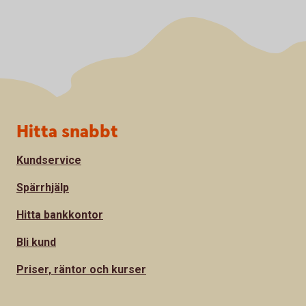
Sidfot
Hitta snabbt
Kundservice
Spärrhjälp
Hitta bankkontor
Bli kund
Priser, räntor och kurser