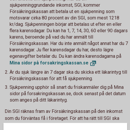
sjukpenninggrundande inkomst, SGI, kommer
Försäkringskassan att betala ut en sjukpenning som
motsvarar cirka 80 procent av din SGI, som mest 1218
kr/dag. Sjukpenningen börjar att betalas ut efter en eller
flera karensdagar. Du kan ha 1, 7, 14, 30, 60 eller 90 dagars
karens, beroende på vad du har anmält till
Försäkringskassan. Har du inte anmält något annat har du 7
karensdagar. Ju fler karensdagar du har, desto lägre
egenavgifter betalar du. Du kan ändra karensdagarna på
Mina sidor
på forsakringskassan.se
Är du sjuk längre än 7 dagar ska du skicka ett läkarintyg till
Försäkringskassan för att få sjukpenning.
Sjukpenning upphör så snart du friskanmäler dig på Mina
sidor på forsakringskassan.se, dock senast på det datum
som anges på ditt läkarintyg.
Din SGI räknas fram av Försäkringskassan på den inkomst
som du förväntas få i företaget. För att ha rätt till SGI ska
du: