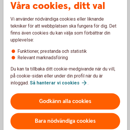
Våra cookies, ditt val
tjäna, eller förväntas tjäna, minst 13 700 kronor per år
ha arbetat eller förväntas komma att arbeta i minst sex
Vi använder nödvändiga cookies eller liknande
månader i en följd, eller ha perioder av arbete som
återkommer varje år.
tekniker för att webbplatsen ska fungera för dig. Det
finns även cookies du kan välja som förbättrar din
Inkomsten som ligger till grund för din SGI är din del av
upplevelse:
företagets resultat (överskott eller underskott) före skatt,
men efter avdrag för egenavgifter. Försäkringskassan
Funktioner, prestanda och statistik
Relevant marknadsföring
bortser också från eventuella avsättningar eller återföringar
till periodiseringsfonder, eller ökningar eller minskningar av
Du kan ta tillbaka ditt cookie-medgivande när du vill,
expansionsfond. Försäkringskassan räknar fram inkomsten
på cookie-sidan eller under din profil när du är
med hjälp av dina deklarerade inkomster av
inloggad.
Så hanterar vi
cookies
.
näringsverksamhet.
Om dina inkomster från företaget har ökat stadigt varje år
Godkänn alla cookies
kan Försäkringskassan ta hänsyn till det när de uppskattar
din framtida inkomst. Har dina inkomster från företaget
varierat under de senaste åren kan din SGI bli ett
Bara nödvändiga cookies
genomsnitt av de tidigare inkomsterna.