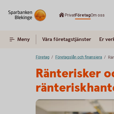
Privat
Företag
Om oss
Meny
Våra företagstjänster
Er ve
Företag
Företagslån och finansiera
Rän
Ränterisker 
ränteriskhant