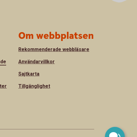
Om webbplatsen
Rekommenderade webbläsare
nde
Användarvillkor
Sajtkarta
ter
Tillgänglighet