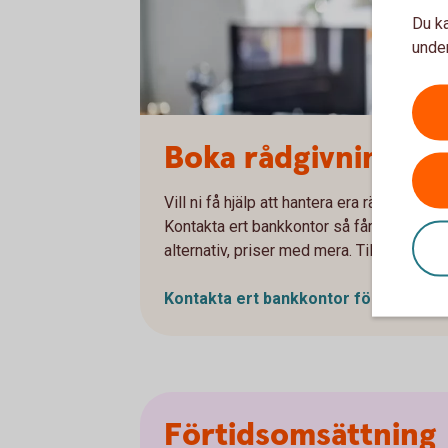
Du ka
under
Boka rådgivning
Vill ni få hjälp att hantera era ränteris
Kontakta ert bankkontor så får ni träffa n
alternativ, priser med mera. Tillsammans 
Kontakta ert bankkontor för
rådgivni
Förtidsomsättning