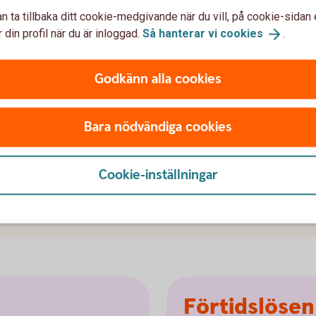
n ta tillbaka ditt cookie-medgivande när du vill, på cookie-sidan 
 din profil när du är inloggad.
Så hanterar vi
cookies
.
Godkänn alla cookies
Bara nödvändiga cookies
ker och skydda er mot ökade räntekostnader?
ågon av våra specialister och diskutera olika
Cookie-inställningar
hittar vi den lösning som passar er bäst.
ng
Förtidslösen