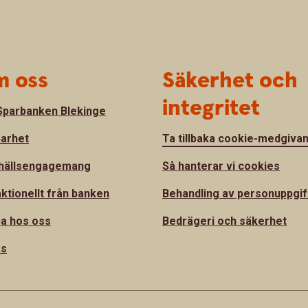
 oss
Säkerhet och
integritet
parbanken Blekinge
barhet
Ta tillbaka cookie-medgiva
hällsengagemang
Så hanterar vi cookies
ktionellt från banken
Behandling av personuppgif
a hos oss
Bedrägeri och säkerhet
ss