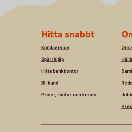
Sidfot
Hitta snabbt
Om
Kundservice
Om S
Spärrhjälp
Håll
Hitta bankkontor
Sam
Bli kund
Reda
Priser, räntor och kurser
Jobb
Pre