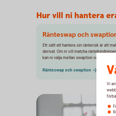
Hur vill ni hantera e
Ränteswap och swaptio
Ett sätt att hantera sin ränterisk är att
derivat. Om ni vill matcha räntebindningen
kan ni välja mellan swaption och räntesw
V
Ränteswap och
swaption
Vi an
webbp
förbä
F
R