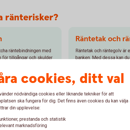
ra ränterisker?
n
Räntetak och rä
 matcha räntebindningen med
Räntetak och räntegolv är e
 för tillgångar och skulder
banken. Med dessa kan du fö
ap.
eller att en placering ger f
åra cookies, ditt val
Räntetak och
räntegolv
vänder nödvändiga cookies eller liknande tekniker för att
latsen ska fungera för dig. Det finns även cookies du kan välj
ttrar din upplevelse:
unktioner, prestanda och statistik
elevant marknadsföring