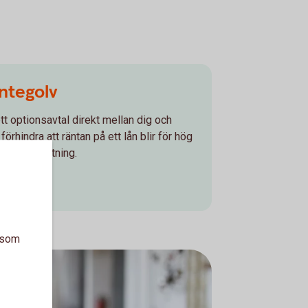
ntegolv
tt optionsavtal direkt mellan dig och
rhindra att räntan på ett lån blir för hög
ör låg avkastning.
a som