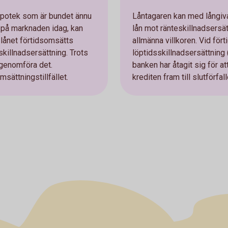
ypotek som är bundet ännu
Låntagaren kan med långiv
 på marknaden idag, kan
lån mot ränteskillnadsersät
r lånet förtidsomsätts
allmänna villkoren. Vid för
skillnadsersättning. Trots
löptidsskillnadsersättning
 genomföra det.
banken har åtagit sig för at
sättningstillfället.
krediten fram till slutförfal