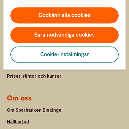
Sidfot
Godkänn alla cookies
Hitta snabbt
Kundservice
Bara nödvändiga cookies
Spärrhjälp
Hitta bankkontor
Cookie-inställningar
Bli kund
Priser, räntor och kurser
Om oss
Om Sparbanken Blekinge
Hållbarhet