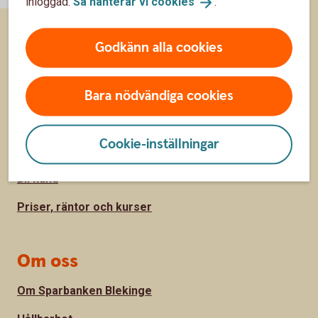
inloggad.
Så hanterar vi
cookies
.
Godkänn alla cookies
Sidfot
Hitta snabbt
Kundservice
Bara nödvändiga cookies
Spärrhjälp
Cookie-inställningar
Hitta bankkontor
Bli kund
Priser, räntor och kurser
Om oss
Om Sparbanken Blekinge