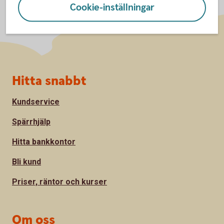
Cookie-inställningar
Sidfot
Hitta snabbt
Kundservice
Spärrhjälp
Hitta bankkontor
Bli kund
Priser, räntor och kurser
Om oss