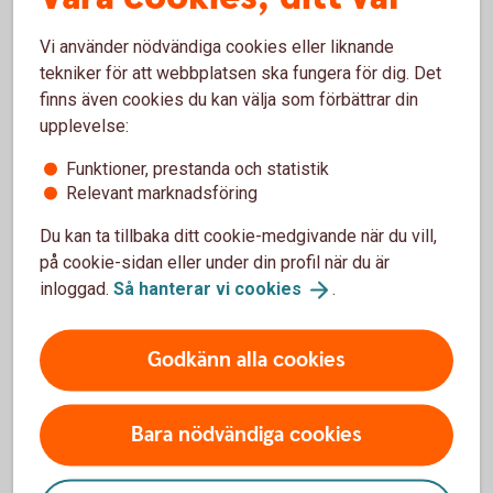
Skaffa tjänsten
Vi använder nödvändiga cookies eller liknande
tekniker för att webbplatsen ska fungera för dig. Det
finns även cookies du kan välja som förbättrar din
Besök oss
upplevelse:
Funktioner, prestanda och statistik
Välkommen till ett av våra kontor så hjälper vi dig.
Relevant marknadsföring
Hitta ditt
bankkontor
Du kan ta tillbaka ditt cookie-medgivande när du vill,
på cookie-sidan eller under din profil när du är
inloggad.
Så hanterar vi
cookies
.
Godkänn alla cookies
Bara nödvändiga cookies