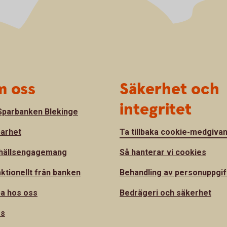
 oss
Säkerhet och
integritet
parbanken Blekinge
barhet
Ta tillbaka cookie-medgiva
hällsengagemang
Så hanterar vi cookies
ktionellt från banken
Behandling av personuppgif
a hos oss
Bedrägeri och säkerhet
ss