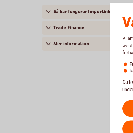
Så här fungerar Importinkasso
V
Trade Finance
Vi an
Mer information
webbp
förbä
F
R
Du ka
under