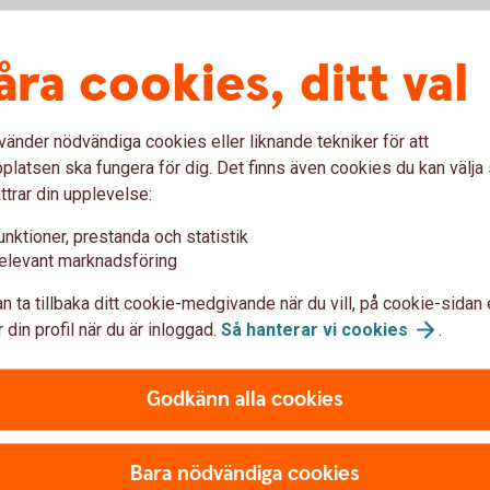
Skaffa Impor
åra cookies, ditt val
Importinkasso initieras av 
till:
vänder nödvändiga cookies eller liknande tekniker för att
latsen ska fungera för dig. Det finns även cookies du kan välj
Swedbank AB Lithuanian B
ttrar din upplevelse:
Attn: Trade Finance.
unktioner, prestanda och statistik
Services Lithuania Giedraici
elevant marknadsföring
LT-09307 Vilnius
Lithuanian
n ta tillbaka ditt cookie-medgivande när du vill, på cookie-sidan 
 din profil när du är inloggad.
Så hanterar vi
cookies
.
tfsvilniu
Mejladress:
+370 
Telefonnummer:
Godkänn alla cookies
Bara nödvändiga cookies