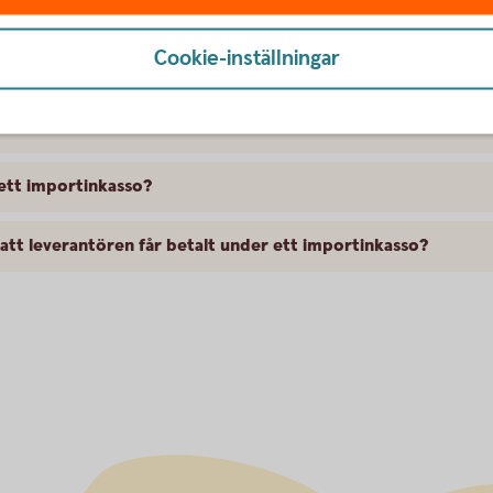
var
Cookie-inställningar
lska?
r ett importinkasso?
 att leverantören får betalt under ett importinkasso?