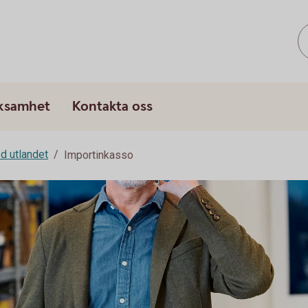
rksamhet
Kontakta oss
d utlandet
Importinkasso