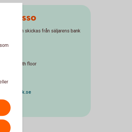
tinkasso
säljaren och skickas från säljarens bank
a som
ranch
u Str 3, 16th floor
eller
s@swedbank.se
5 258 2782