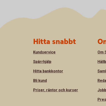
Sidfot
Hitta snabbt
Om
Kundservice
Om S
Spärrhjälp
Håll
Hitta bankkontor
Sam
Bli kund
Reda
Priser, räntor och kurser
Jobb
Pre