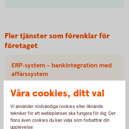
Fler tjänster som förenklar för
företaget
ERP-system – bankintegration med
affärssystem
Vi kan ansluta många affärssystem till oss med
Våra cookies, ditt val
bankintegration. Få smidiga betalningar, säker
dataöverföring och automatisk
bokföring/avstämning med ERP-integration.
Vi använder nödvändiga cookies eller liknande
tekniker för att webbplatsen ska fungera för dig. Det
ERP-system - bankintegration med
finns även cookies du kan välja som förbättrar din
affärssystem
upplevelse: