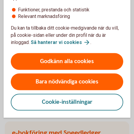
Funktioner, prestanda och statistik
Relevant marknadsföring
Du kan ta tillbaka ditt cookie-medgivande när du vill,
på cookie-sidan eller under din profil när du är
Få hjälp av inkassobolaget Lowell om
inloggad.
Så hanterar vi
cookies
.
ni inte får betalt i tid
Som kund hos oss har ert företag ett fördelaktigt
Godkänn alla cookies
upplägg och pris hos inkassobolaget Lowell, som
har specialkunskap och erfarenhet av att driva in
skulder på ett professionellt sätt.
Bara nödvändiga cookies
Inkasso och
inkassobolag
Cookie-inställningar
e-bokföring med Speedledger