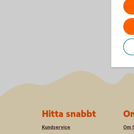
Sidfot
Hitta snabbt
Om
Kundservice
Om S