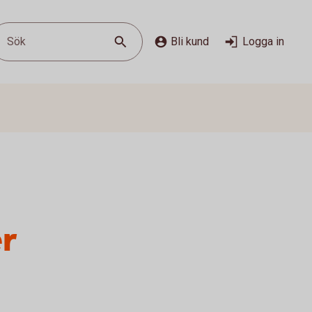
Sök
Bli kund
Logga in
er