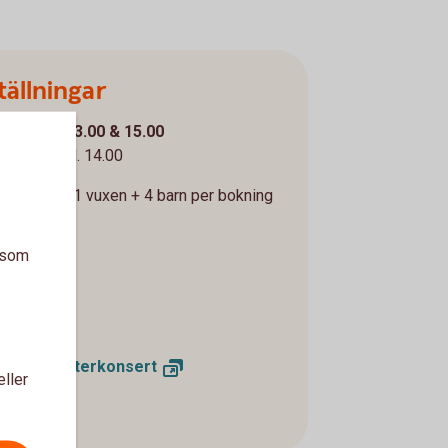
tällningar
 dec kl. 13.00 & 15.00
r 10 dec kl. 14.00
TIS! Max 1 vuxen + 4 barn per bokning
5kr
a som
al
på unik
teaterkonsert
eller