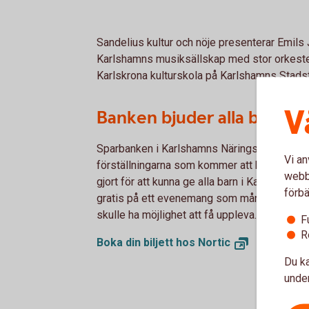
Sandelius kultur och nöje presenterar Emils
Karlshamns musiksällskap med stor orkeste
Karlskrona kulturskola på Karlshamns Stads
V
Banken bjuder alla barn på
Sparbanken i Karlshamns Näringslivsstiftelse 
Vi an
förställningarna som kommer att hållas i Kar
webbp
gjort för att kunna ge alla barn i Karlshamn
förbä
gratis på ett evenemang som många barn och
skulle ha möjlighet att få uppleva.
F
R
Boka din biljett hos
Nortic
Du ka
under