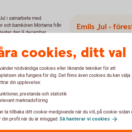
 Jul i samarbete med
Emils Jul - föres
r och barnkören Mörtarna från
teater den 9 december.
Karlshamns stadsteater 9
Karlskrona konserthusteate
åra cookies, ditt val
 teater
Biljettpris Karlshamn:
GRA
har köpt biljetterna till de två
Biljettpris Karlskrona:
19
vänder nödvändiga cookies eller liknande tekniker för att
lshamn. Detta har stiftelsen
latsen ska fungera för dig. Det finns även cookies du kan välj
Boka dina biljetter
här
s kommun möjligheten att gå
ttrar din upplevelse:
 barnfamiljer annars inte
Relaterat materi
unktioner, prestanda och statistik
elevant marknadsföring
Banken bjuder alla barn 
n ta tillbaka ditt cookie-medgivande när du vill, på cookie-sidan 
 din profil när du är inloggad.
Så hanterar vi
cookies
.