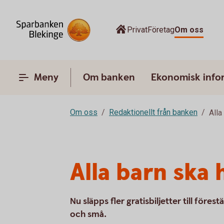
Privat
Företag
Om oss
Meny
Om banken
Ekonomisk info
Om oss
Redaktionellt från banken
Alla
Alla barn ska 
Nu släpps fler gratisbiljetter till föres
och små.