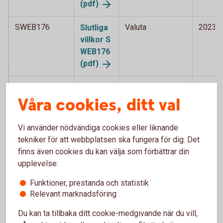
(pdf)
SWEB176
Valuta
2023-
Slutliga
villkor S
WEB176
(pdf)
SWEB173
Europa
2020-
Slutliga
Våra cookies, ditt val
villkor S
WEB173
(pdf)
Vi använder nödvändiga cookies eller liknande
tekniker för att webbplatsen ska fungera för dig. Det
SWEB174
Sverige
2019-
Slutliga
finns även cookies du kan välja som förbättrar din
villkor S
upplevelse:
WEB174
Funktioner, prestanda och statistik
(pdf)
Relevant marknadsföring
SWEB170
USA
2024-
Slutliga
Du kan ta tillbaka ditt cookie-medgivande när du vill,
villkor S