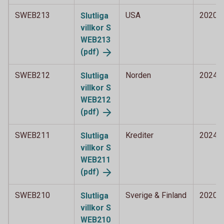
SWEB213
USA
2020-
Slutliga
villkor S
WEB213
(pdf)
SWEB212
Norden
2024-
Slutliga
villkor S
WEB212
(pdf)
SWEB211
Krediter
2024-
Slutliga
villkor S
WEB211
(pdf)
SWEB210
Sverige & Finland
2020-
Slutliga
villkor S
WEB210