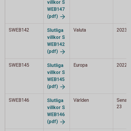
villkor S
WEB147
(pdf)
SWEB142
Valuta
2023-
Slutliga
villkor S
WEB142
(pdf)
SWEB145
Europa
2022-
Slutliga
villkor S
WEB145
(pdf)
SWEB146
Världen
Senast
Slutliga
23
villkor S
WEB146
(pdf)