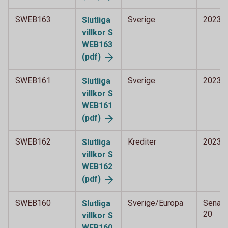
SWEB163
Sverige
2023-
Slutliga
villkor S
WEB163
(pdf)
SWEB161
Sverige
2023-
Slutliga
villkor S
WEB161
(pdf)
SWEB162
Krediter
2023-
Slutliga
villkor S
WEB162
(pdf)
SWEB160
Sverige/Europa
Senast
Slutliga
20
villkor S
WEB160