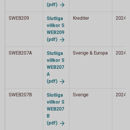
(pdf)
SWEB209
Krediter
2024-
Slutliga
villkor S
WEB209
(pdf)
SWEB207A
Sverige & Europa
2024-
Slutliga
villkor S
WEB207
A
(pdf)
SWEB207B
Sverige
2024-
Slutliga
villkor S
WEB207
B
(pdf)