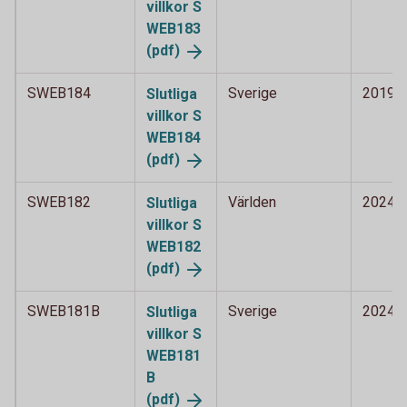
villkor S
WEB183
(pdf)
SWEB184
Sverige
2019-
Slutliga
villkor S
WEB184
(pdf)
SWEB182
Världen
2024-
Slutliga
villkor S
WEB182
(pdf)
SWEB181B
Sverige
2024-
Slutliga
villkor S
WEB181
B
(pdf)