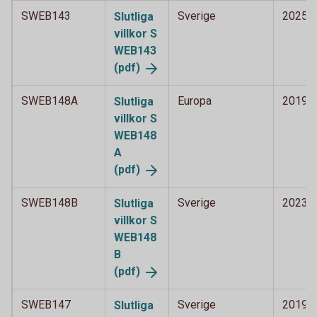
SWEB143
Sverige
2025-
Slutliga
villkor S
WEB143
(pdf)
SWEB148A
Europa
2019-
Slutliga
villkor S
WEB148
A
(pdf)
SWEB148B
Sverige
2023-
Slutliga
villkor S
WEB148
B
(pdf)
SWEB147
Sverige
2019-
Slutliga