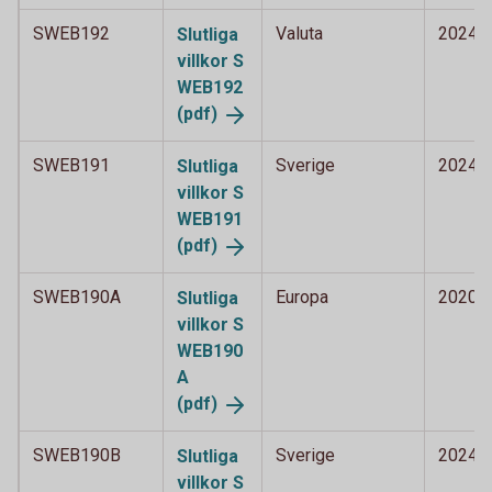
SWEB192
Valuta
2024-
Slutliga
villkor S
WEB192
(pdf)
SWEB191
Sverige
2024-
Slutliga
villkor S
WEB191
(pdf)
SWEB190A
Europa
2020-
Slutliga
villkor S
WEB190
A
(pdf)
SWEB190B
Sverige
2024-
Slutliga
villkor S