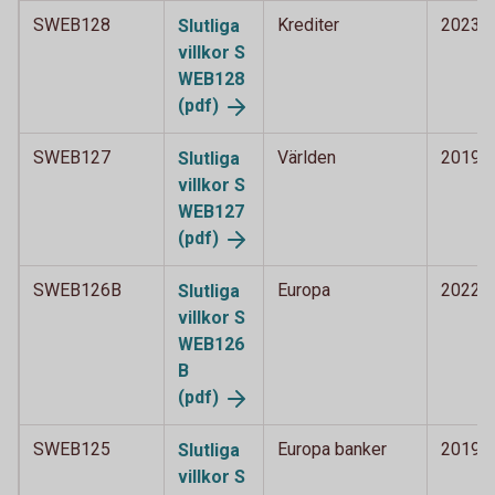
SWEB128
Krediter
2023-
Slutliga
villkor S
WEB128
(pdf)
SWEB127
Världen
2019-
Slutliga
villkor S
WEB127
(pdf)
SWEB126B
Europa
2022-
Slutliga
villkor S
WEB126
B
(pdf)
SWEB125
Europa banker
2019-
Slutliga
villkor S