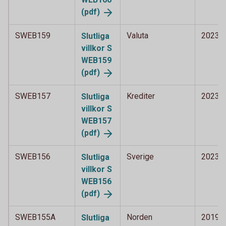
(pdf)
SWEB159
Valuta
2023-
Slutliga
villkor S
WEB159
(pdf)
SWEB157
Krediter
2023-
Slutliga
villkor S
WEB157
(pdf)
SWEB156
Sverige
2023-
Slutliga
villkor S
WEB156
(pdf)
SWEB155A
Norden
2019-
Slutliga