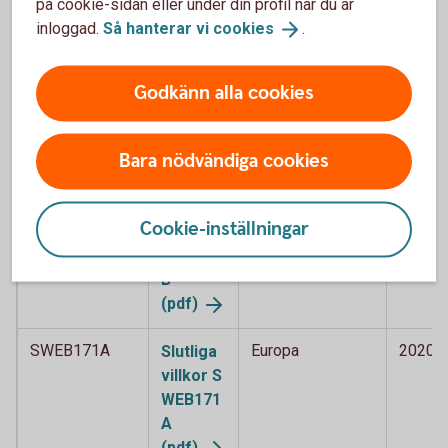
på cookie-sidan eller under din profil när du är
WEB170
inloggad.
Så hanterar vi
cookies
.
(pdf)
SWEB172
Valuta
2023-
Slutliga
Godkänn alla cookies
villkor S
WEB172
Bara nödvändiga cookies
(pdf)
SWEB171B
Sverige
2023-
Slutliga
Cookie-inställningar
villkor S
WEB171
B
(pdf)
SWEB171A
Europa
2020-
Slutliga
villkor S
WEB171
A
(pdf)