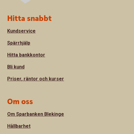
Sidfot
Hitta snabbt
Kundservice
Spärrhjälp
Hitta bankkontor
Bli kund
Priser, räntor och kurser
Om oss
Om Sparbanken Blekinge
Hållbarhet