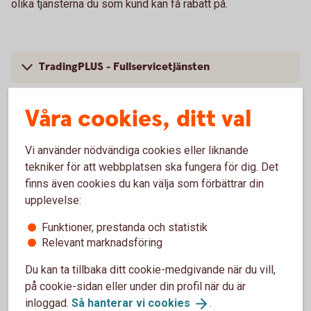
olika tjänsterna du som kund kan få rabatt på.
TradingPLUS - Fullservicetjänsten
TradingFLEX - Basförsäljningstjänsten
Våra cookies, ditt val
Vi använder nödvändiga cookies eller liknande
tekniker för att webbplatsen ska fungera för dig. Det
finns även cookies du kan välja som förbättrar din
upplevelse:
Finansiera företagsbilar
Funktioner, prestanda och statistik
Relevant marknadsföring
Leasa bil (en bil eller enstaka
bilar)
Du kan ta tillbaka ditt cookie-medgivande när du vill,
på cookie-sidan eller under din profil när du är
Bilpark via Autoplan (20 bilar och
uppåt)
inloggad.
Så hanterar vi
cookies
.