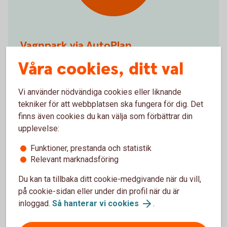
Vagnpark via AutoPlan
Våra cookies, ditt val
Vagnpark via AutoPlan
Vi använder nödvändiga cookies eller liknande
tekniker för att webbplatsen ska fungera för dig. Det
finns även cookies du kan välja som förbättrar din
Information om klimatpremie och ansökan
upplevelse:
Funktioner, prestanda och statistik
Relevant marknadsföring
Du kan ta tillbaka ditt cookie-medgivande när du vill,
Sälja företagsbilar
på cookie-sidan eller under din profil när du är
inloggad.
Så hanterar vi cookies
.
Sälja din leasingbil