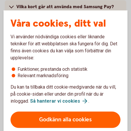
Vilka kort går att använda med Samsung Pay?
Våra cookies, ditt val
Är det säkert att betala med Samsung Pay?
Vi använder nödvändiga cookies eller liknande
Hur betalar jag med Samsung Pay?
tekniker för att webbplatsen ska fungera för dig. Det
finns även cookies du kan välja som förbättrar din
upplevelse:
Funktioner, prestanda och statistik
Har du frågor om Samsung
Relevant marknadsföring
Pay?
Du kan ta tillbaka ditt cookie-medgivande när du vill,
på cookie-sidan eller under din profil när du är
Om du har frågor eller funderingar om hur Samsung
inloggad.
Så hanterar vi
cookies
.
Pay fungerar, vänd dig till Samsung för mer
information.
Godkänn alla cookies
www.samsung.com/se/
pay