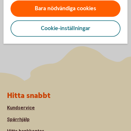
Bara nödvändiga cookies
Cookie-inställningar
Sidfot
Hitta snabbt
Kundservice
Spärrhjälp